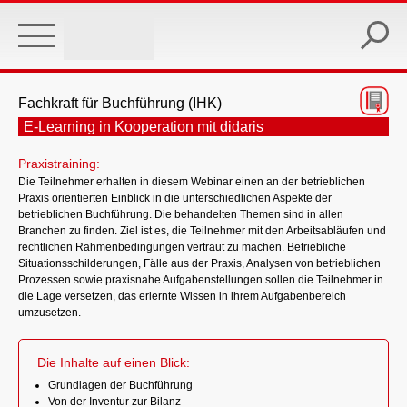
Skip
to
main
content
Fachkraft für Buchführung (IHK)
E-Learning in Kooperation mit didaris
Praxistraining:
Die Teilnehmer erhalten in diesem Webinar einen an der betrieblichen
Praxis orientierten Einblick in die unterschiedlichen Aspekte der
betrieblichen Buchführung. Die behandelten Themen sind in allen
Branchen zu finden. Ziel ist es, die Teilnehmer mit den Arbeitsabläufen und
rechtlichen Rahmenbedingungen vertraut zu machen. Betriebliche
Situationsschilderungen, Fälle aus der Praxis, Analysen von betrieblichen
Prozessen sowie praxisnahe Aufgabenstellungen sollen die Teilnehmer in
die Lage versetzen, das erlernte Wissen in ihrem Aufgabenbereich
umzusetzen.
Die Inhalte auf einen Blick:
Grundlagen der Buchführung
Von der Inventur zur Bilanz