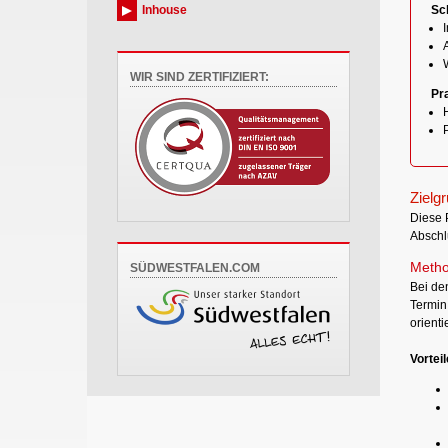
Inhouse
Sch
WIR SIND ZERTIFIZIERT:
Pr
H
Zielg
Diese 
Abschl
Metho
SÜDWESTFALEN.COM
Bei de
Termin
orient
Vorteil