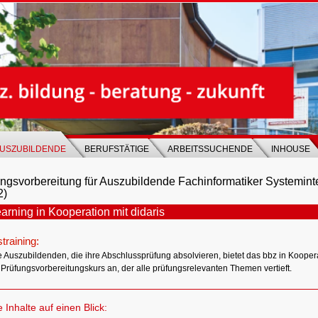
USZUBILDENDE
BERUFSTÄTIGE
ARBEITSSUCHENDE
INHOUSE
ngsvorbereitung für Auszubildende Fachinformatiker Systemint
2)
arning in Kooperation mit didaris
training:
e Auszubildenden, die ihre Abschlussprüfung absolvieren, bietet das bbz in Koopera
 Prüfungsvorbereitungskurs an, der alle prüfungsrelevanten Themen vertieft.
e Inhalte auf einen Blick: