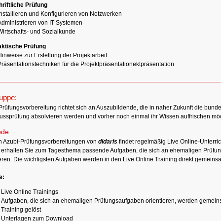
riftliche Prüfung
Installieren und Konfigurieren von Netzwerken
Administrieren von IT-Systemen
Wirtschafts- und Sozialkunde
aktische Prüfung
inweise zur Erstellung der Projektarbeit
Präsentationstechniken für die Projektpräsentationektpräsentation
ruppe:
Prüfungsvorbereitung richtet sich an Auszubildende, die in naher Zukunft die bunde
ussprüfung absolvieren werden und vorher noch einmal ihr Wissen auffrischen mö
de:
n Azubi-Prüfungsvorbereitungen von
didaris
findet regelmäßig Live Online-Unterrich
 erhalten Sie zum Tagesthema passende Aufgaben, die sich an ehemaligen Prüfu
ieren. Die wichtigsten Aufgaben werden in den Live Online Training direkt gemeinsa
e:
Live Online Trainings
Aufgaben, die sich an ehemaligen Prüfungsaufgaben orientieren, werden gemein
Training gelöst
Unterlagen zum Download