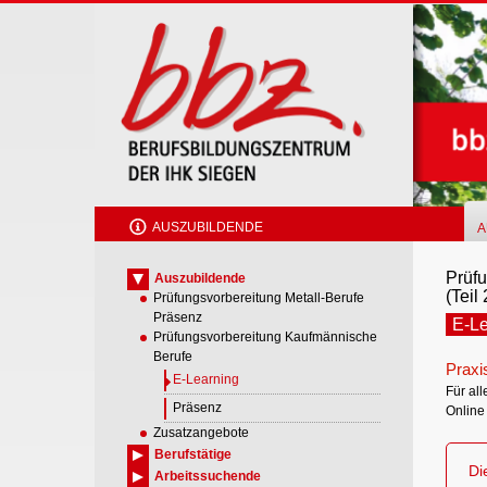
Skip
to
main
content
AUSZUBILDENDE
A
Prüfu
Auszubildende
(Teil 
Prüfungsvorbereitung Metall-Berufe
Präsenz
E-Le
Prüfungsvorbereitung Kaufmännische
Berufe
Praxis
E-Learning
Für all
Präsenz
Online
Zusatzangebote
Berufstätige
Di
Arbeitssuchende