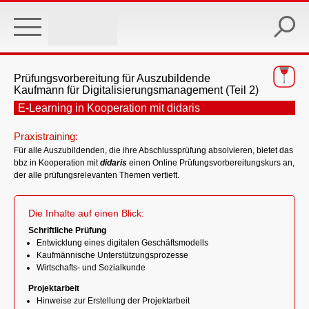
Skip
to
main
content
Prüfungsvorbereitung für Auszubildende
Kaufmann für Digitalisierungsmanagement (Teil 2)
E-Learning in Kooperation mit didaris
Praxistraining:
Für alle Auszubildenden, die ihre Abschlussprüfung absolvieren, bietet das
bbz in Kooperation mit
didaris
einen Online Prüfungsvorbereitungskurs an,
der alle prüfungsrelevanten Themen vertieft.
Die Inhalte auf einen Blick:
Schriftliche Prüfung
Entwicklung eines digitalen Geschäftsmodells
Kaufmännische Unterstützungsprozesse
Wirtschafts- und Sozialkunde
Projektarbeit
Hinweise zur Erstellung der Projektarbeit