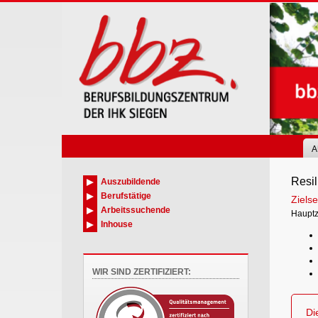
Skip
to
main
content
A
Resil
Auszubildende
Berufstätige
Zielse
Arbeitssuchende
Hauptzi
Inhouse
WIR SIND ZERTIFIZIERT:
Di