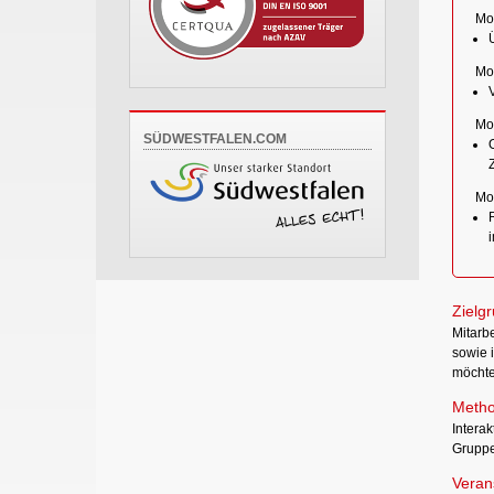
Mod
Mod
Mod
SÜDWESTFALEN.COM
Mod
i
Zielg
Mitarb
sowie 
möchte
Metho
Interak
Gruppe
Verans