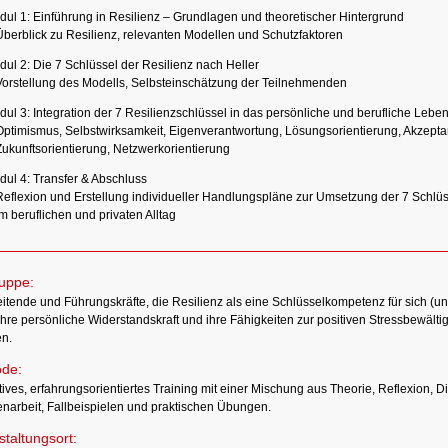
ul 1: Einführung in Resilienz – Grundlagen und theoretischer Hintergrund
Überblick zu Resilienz, relevanten Modellen und Schutzfaktoren
ul 2: Die 7 Schlüssel der Resilienz nach Heller
Vorstellung des Modells, Selbsteinschätzung der Teilnehmenden
ul 3: Integration der 7 Resilienzschlüssel in das persönliche und berufliche Lebe
Optimismus, Selbstwirksamkeit, Eigenverantwortung, Lösungsorientierung, Akzepta
Zukunftsorientierung, Netzwerkorientierung
ul 4: Transfer & Abschluss
Reflexion und Erstellung individueller Handlungspläne zur Umsetzung der 7 Schlüs
m beruflichen und privaten Alltag
ruppe:
eitende und Führungskräfte, die Resilienz als eine Schlüsselkompetenz für sich (un
ihre persönliche Widerstandskraft und ihre Fähigkeiten zur positiven Stressbewäl
n.
de:
tives, erfahrungsorientiertes Training mit einer Mischung aus Theorie, Reflexion, D
narbeit, Fallbeispielen und praktischen Übungen.
taltungsort: