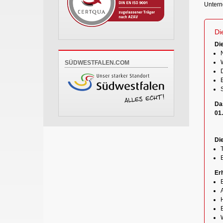
Untern
Di
Di
SÜDWESTFALEN.COM
Da
01
Di
Er
A