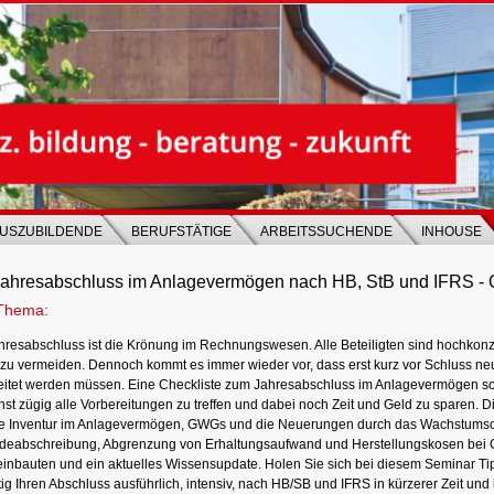
USZUBILDENDE
BERUFSTÄTIGE
ARBEITSSUCHENDE
INHOUSE
Jahresabschluss im Anlagevermögen nach HB, StB und IFRS -
Thema:
hresabschluss ist die Krönung im Rechnungswesen. Alle Beteiligten sind hochkonze
 zu vermeiden. Dennoch kommt es immer wieder vor, dass erst kurz vor Schluss ne
eitet werden müssen. Eine Checkliste zum Jahresabschluss im Anlagevermögen sol
hst zügig alle Vorbereitungen zu treffen und dabei noch Zeit und Geld zu sparen. 
ie Inventur im Anlagevermögen, GWGs und die Neuerungen durch das Wachstums
eabschreibung, Abgrenzung von Erhaltungsaufwand und Herstellungskosen bei
einbauten und ein aktuelles Wissensupdate. Holen Sie sich bei diesem Seminar Tip
ig Ihren Abschluss ausführlich, intensiv, nach HB/SB und IFRS in kürzerer Zeit und