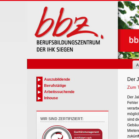
Skip
to
main
content
A
Der 
Auszubildende
Berufstätige
Zum 
Arbeitssuchende
Der Ja
Inhouse
Fehler
verarb
möglic
WIR SIND ZERTIFIZIERT:
sind d
Gebäud
Mieter
zukünft