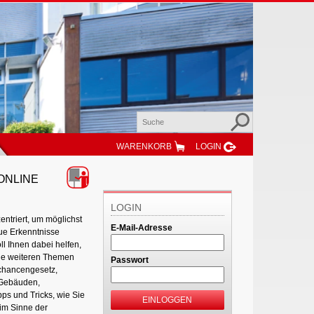
WARENKORB
LOGIN
 ONLINE
LOGIN
ntriert, um möglichst
E-Mail-Adresse
ue Erkenntnisse
l Ihnen dabei helfen,
Die weiteren Themen
Passwort
chancengesetz,
 Gebäuden,
ps und Tricks, wie Sie
EINLOGGEN
 im Sinne der