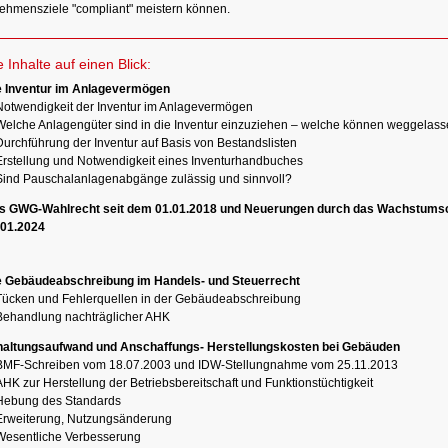
ehmensziele "compliant" meistern können.
e Inhalte auf einen Blick:
e Inventur im Anlagevermögen
Notwendigkeit der Inventur im Anlagevermögen
Welche Anlagengüter sind in die Inventur einzuziehen – welche können weggelas
Durchführung der Inventur auf Basis von Bestandslisten
Erstellung und Notwendigkeit eines Inventurhandbuches
Sind Pauschalanlagenabgänge zulässig und sinnvoll?
s GWG-Wahlrecht seit dem 01.01.2018 und Neuerungen durch das Wachstums
.01.2024
e Gebäudeabschreibung im Handels- und Steuerrecht
Tücken und Fehlerquellen in der Gebäudeabschreibung
Behandlung nachträglicher AHK
haltungsaufwand und Anschaffungs- Herstellungskosten bei Gebäuden
BMF-Schreiben vom 18.07.2003 und IDW-Stellungnahme vom 25.11.2013
HK zur Herstellung der Betriebsbereitschaft und Funktionstüchtigkeit
Hebung des Standards
Erweiterung, Nutzungsänderung
Wesentliche Verbesserung