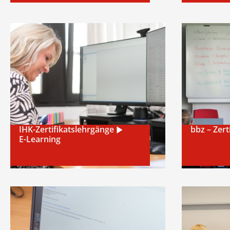
Pneuma
Auszub
Nächster Kurs
Es sind noch Plätze frei 
IHK-Zertifikatslehrgänge
bbz – Zert
E-Learning