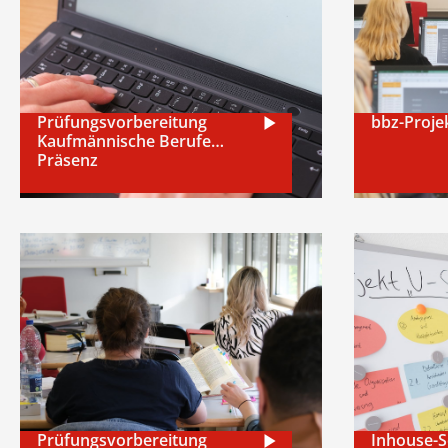
Prüfungsvorbereitung
bbz-Proje
Kaufmännische Berufe
Präsenz
Prüfungsvorbereitung
Inhouse-