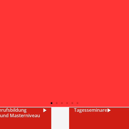
rufsbildung
Tagesseminare
 und Masterniveau