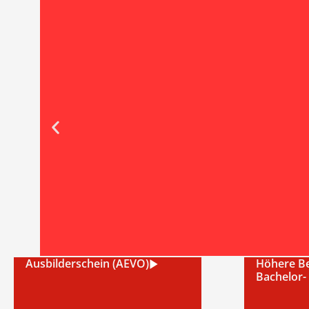
Ausbilderschein (AEVO)
Höhere Be
Bachelor-