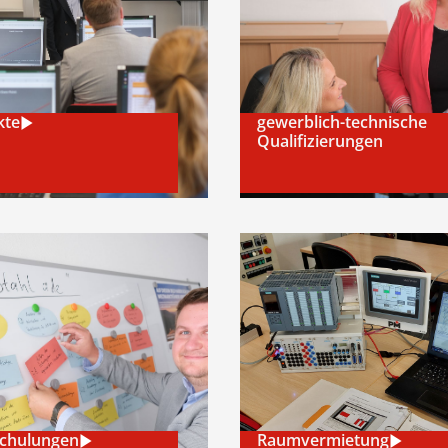
kte
gewerblich-technische
Qualifizierungen
Schulungen
Raumvermietung