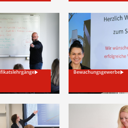
tik für
ildende
start: 24.08.2026.
– melden Sie sich jetzt an!
ifikatslehrgänge
Bewachungsgewerbe