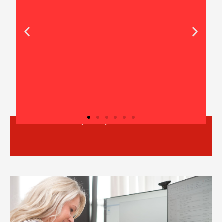
Ausbilderschein (AEVO)
Pneumatik für
Auszubildende
ung
Nächster Kursstart: 24.08.2026.