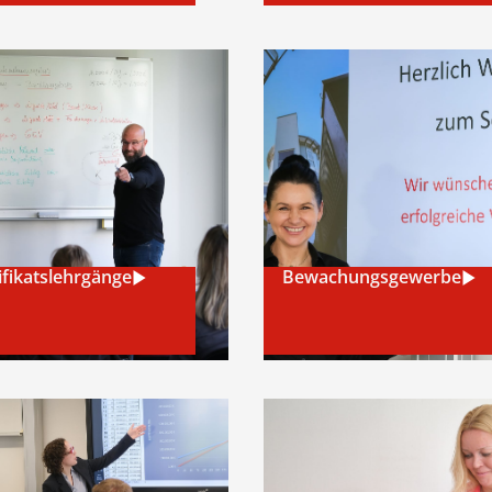
tik für
ildende
start: 24.08.2026.
– melden Sie sich jetzt an!
ifikatslehrgänge
Bewachungsgewerbe