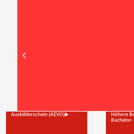
Ausbilderschein (AEVO)
Höhere Be
Bachelor-