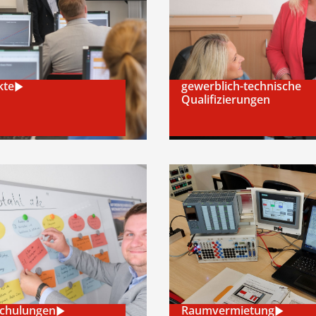
kte
gewerblich-technische
Qualifizierungen
Schulungen
Raumvermietung