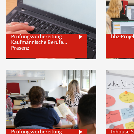
Prüfungsvorbereitung
bbz-Proje
Kaufmännische Berufe
Präsenz
Prüfungsvorbereitung
Inhouse-