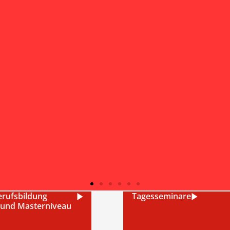
rufsbildung
Tagesseminare
 und Masterniveau