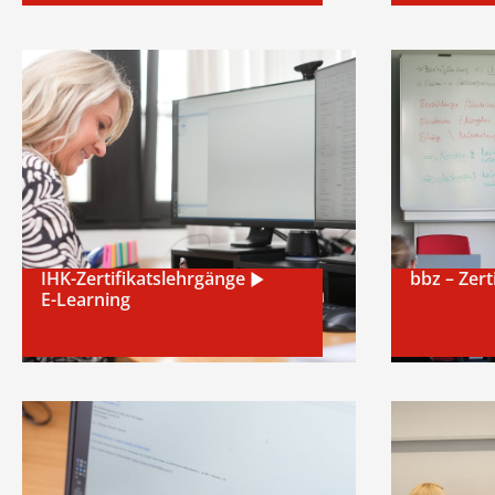
Pneuma
Auszub
Nächster Kurs
Es sind noch Plätze frei 
IHK-Zertifikatslehrgänge
bbz – Zert
E-Learning