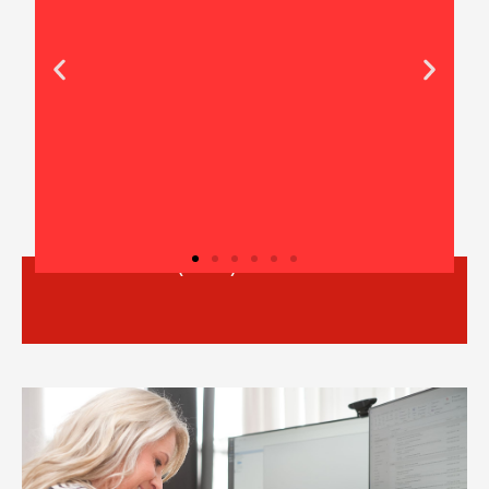
Ausbilderschein (AEVO)
Pneumatik für
Auszubildende
ung
Nächster Kursstart: 24.08.2026.